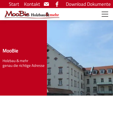
Start
Kontakt
Download Dokumente
MooBie
Holzbau & mehr
genau die richtige Adresse